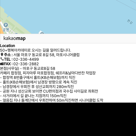
Location
50+행복아카데미로 오시는 길을 알려드립니다.
주소 :
서울 마포구 동교로 8길 58, 마포시니어클럽
TEL :
02-336-4499
FAX :
02-336-2882
본점(사무실) - 마포구 동교로8길 58
카페리 합정점, 피자마루 마포합정점, 쉐프리&날마다반찬 작업장
- 합정역 8번출구에서 홀트(KB손해보험)까지 직진
- 홀트(KB손해보험)에서 남경장 방향으로 계속 직진
- 남경장에서 우회전 후 성산교회까지 280m직진
- 공원 지나 성산교회 보이면 CU편의점과 국수집 사이길로 좌회전
- 사거리에서 길 끝나는 지점까지 150m직진
- 얼음집 지나 돌계단에서 우회전하여 50m직진하면 시니어클럽 도착