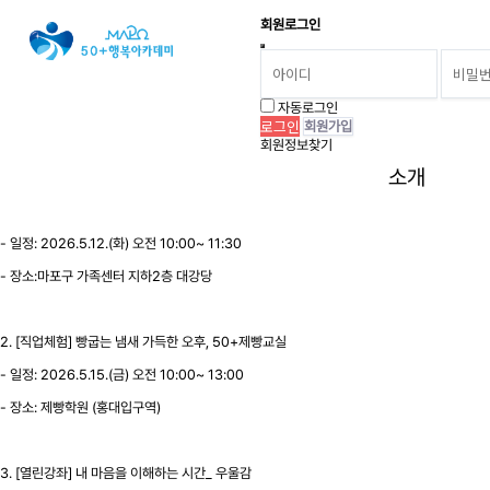
회원로그인
공지사항
자동로그인
회원가입
2026년 5월 프로그램
페이지 정보
회원정보찾기
최고관리자
26-04-30 16:59
1,824회
0건
소개
본문
1. [열린강좌] 약이 될까? 독이 될까? 똑똑한 영양제 선택법
- 일정: 2026.5.12.(화) 오전 10:00~ 11:30
- 장소:마포구 가족센터 지하2층 대강당
2. [직업체험] 빵굽는 냄새 가득한 오후, 50+제빵교실
- 일정: 2026.5.15.(금) 오전 10:00~ 13:00
- 장소: 제빵학원 (홍대입구역)
3. [열린강좌] 내 마음을 이해하는 시간_ 우울감