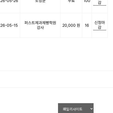
26-05-26
노정균
무료
100
감
신청마
퍼스트제과제빵학원
26-05-15
20,000 원
16
감
강사