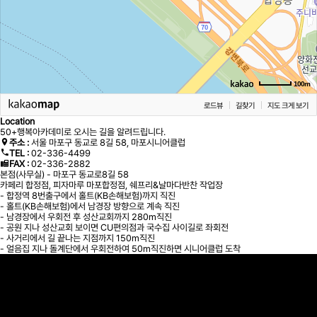
100m
로드뷰
길찾기
지도 크게 보기
Location
50+행복아카데미로 오시는 길을 알려드립니다.
주소 :
서울 마포구 동교로 8길 58, 마포시니어클럽
TEL :
02-336-4499
FAX :
02-336-2882
본점(사무실) - 마포구 동교로8길 58
카페리 합정점, 피자마루 마포합정점, 쉐프리&날마다반찬 작업장
- 합정역 8번출구에서 홀트(KB손해보험)까지 직진
- 홀트(KB손해보험)에서 남경장 방향으로 계속 직진
- 남경장에서 우회전 후 성산교회까지 280m직진
- 공원 지나 성산교회 보이면 CU편의점과 국수집 사이길로 좌회전
- 사거리에서 길 끝나는 지점까지 150m직진
- 얼음집 지나 돌계단에서 우회전하여 50m직진하면 시니어클럽 도착